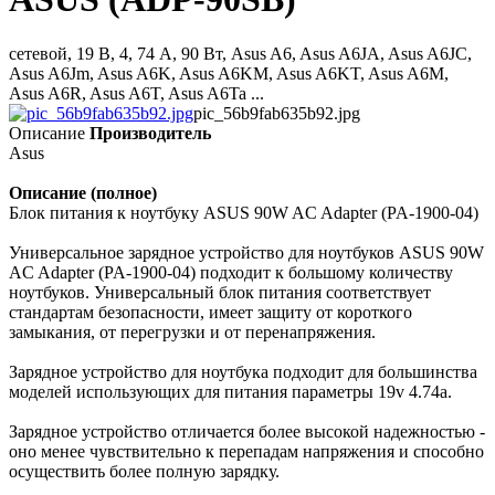
сетевой, 19 В, 4, 74 А, 90 Вт, Asus A6, Asus A6JA, Asus A6JC,
Asus A6Jm, Asus A6K, Asus A6KM, Asus A6KT, Asus A6M,
Asus A6R, Asus A6T, Asus A6Ta ...
pic_56b9fab635b92.jpg
Описание
Производитель
Asus
Описание (полное)
Блок питания к ноутбуку ASUS 90W AC Adapter (PA-1900-04)
Универсальное зарядное устройство для ноутбуков ASUS 90W
AC Adapter (PA-1900-04) подходит к большому количеству
ноутбуков. Универсальный блок питания соответствует
стандартам безопасности, имеет защиту от короткого
замыкания, от перегрузки и от перенапряжения.
Зарядное устройство для ноутбука подходит для большинства
моделей использующих для питания параметры 19v 4.74a.
Зарядное устройство отличается более высокой надежностью -
оно менее чувствительно к перепадам напряжения и способно
осуществить более полную зарядку.