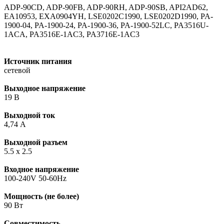
ADP-90CD, ADP-90FB, ADP-90RH, ADP-90SB, API2AD62,
EA10953, EXA0904YH, LSE0202C1990, LSE0202D1990, PA-
1900-04, PA-1900-24, PA-1900-36, PA-1900-52LC, PA3516U-
1ACA, PA3516E-1AC3, PA3716E-1AC3
Источник питания
сетевой
Выходное напряжение
19 В
Выходной ток
4,74 А
Выходной разъем
5.5 x 2.5
Входное напряжение
100-240V 50-60Hz
Мощность (не более)
90 Вт
Совместимость