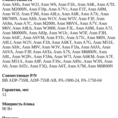
Asus A8Js, Asus W2J, Asus W6, Asus F3Jc, Asus A6K, Asus A7D,
Asus M2000N, Asus F3Jp, Asus A7Vc, Asus F3T, Asus A8M,
Asus W3J, Asus F3M, Asus A8Le, Asus A6R, Asus A7Jc, Asus
M6700N, Asus A8Jr, Asus W1V, Asus W5V, Asus F3F, Asus
A6Jm, Asus A7C, Asus M2000, Asus M6VA, Asus A7V, Asus
M6V, Asus A8Lh, Asus W3000, Asus F3L, Asus A6M, Asus A7J,
Asus M6000N, Asus A8Jp, Asus W1Jc, Asus W5F, Asus F3H,
Asus A6JC, Asus A6VM, Asus F3Tc, Asus A7Tc, Asus M6N, Asus
A8Lf, Asus W2V, Asus F3Jr, Asus A6KT, Asus A7G, Asus M51E,
Asus A8Jc, Asus M9V, Asus W3V, Asus F3Ja, Asus A6JA, Asus
A6VA, Asus F3P, Asus A6Ta, Asus A7S, Asus M6800N, Asus
A8L, Asus W2Pc, Asus F3Jm, Asus W7J, Asus A6KM, Asus A7F,
Asus M51A, Asus A8F, Asus F3Sc, Asus A8Sc, Asus W3N, Asus
A6, Asus A6Tc, Asus F3Q, Asus A6T, Asus A7M, Asus M6B00N
Совместимые P/N
BB ADP-75SB, ADP-75SB AB, PA-1900-24, PA-1750-04
Гарантия, мес
12
Мощность блока
90 Вт