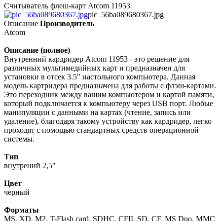
Считыватель флеш-карт Atcom 11953
pic_56ba089680367.jpg
Описание
Производитель
Atcom
Описание (полное)
Внутренний кардридер Atcom 11953 - это решение для
различных мультимедийных карт и предназначен для
установки в отсек 3.5" настольного компьютера. Данная
модель картридера предназначена для работы с флэш-картами.
Это переходник между вашим компьютером и картой памяти,
который подключается к компьютеру через USB порт. Любые
манипуляции с данными на картах (чтение, запись или
удаление), благодаря такому устройству как кардридер, легко
проходят с помощью стандартных средств операционной
системы.
Тип
внутрений 2,5"
Цвет
черный
Форматы
MS, XD, M2, T-Flash card, SDHC, CFII, SD, CF, MS Duo, MMC