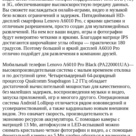
и 3G, обеспечивающие высокоскоростную передачу данных.
Вы сможете наслаждаться онлайн-играми, видео и музыкой
безо всяких ограничений и задержек. Пятидюймовый HD-
дисплей смартфона Lenovo A6010 Pro, с яркими цветами и
отличным разрешением, просто создан для мультимедийных
развлечений. На нем все ваши видео, игры и фотографии
будут невероятно четкими и яркими. Благодаря матрице IPS
достигаются широчайшие углы обзора — практически 180
градусов. Поэтому большой и яркий дисплей A6010 Pro
отлично подойдет для развлечения в компании друзей.
Мобильный телефон Lenovo A6010 Pro Black (PA220001UA)—
высокопроизводительная система с малым временем отклика
и по доступной цене. Четырехъядерный 64-разрядный
процессор Qualcomm Snapdragon 1.2 ГГц обладает
достаточной вычислительной мощностью для качественного,
без малейших задержек, воспроизведения музыки и видео,
запуска приложений, игр и многого другого. Операционная
система Android Lollipop отличается рядом нововведений и
усовершенствований, а также кардинально новым внешним
видом. Это означает скорость, производительность и
экономию ресурсов аккумулятора. С помощью камеры с
матрицей 13 Мп, автофокусом и LED-вспышкой можно
снимать кристально четкие фотографии и видео, а с помощью
фронтальной камеры на 5 Мп удобно общаться в видеочате и