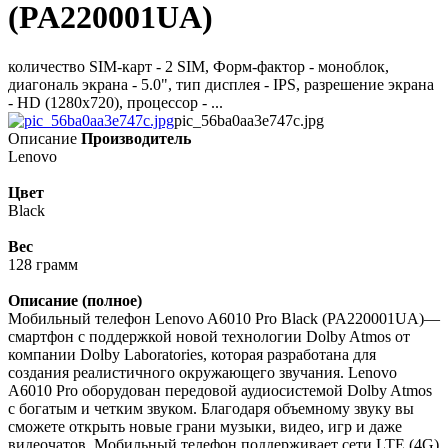
(PA220001UA)
количество SIM-карт - 2 SIM, Форм-фактор - моноблок,
диагональ экрана - 5.0", тип дисплея - IPS, разрешение экрана
- HD (1280х720), процессор - ...
pic_56ba0aa3e747c.jpg
Описание
Производитель
Lenovo
Цвет
Black
Вес
128 грамм
Описание (полное)
Мобильный телефон Lenovo A6010 Pro Black (PA220001UA)—
смартфон с поддержкой новой технологии Dolby Atmos от
компании Dolby Laboratories, которая разработана для
создания реалистичного окружающего звучания. Lenovo
A6010 Pro оборудован передовой аудиосистемой Dolby Atmos
с богатым и четким звуком. Благодаря объемному звуку вы
сможете открыть новые грани музыки, видео, игр и даже
видеочатов. Мобильный телефон поддерживает сети LTE (4G)