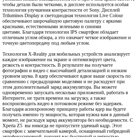
чтобы детали были четкими, в дисплее используется особая
технология улучшения контрастности от Sony. Дисплей
Triluminos Display и светодиодная технология Live Colour
обеспечивают широчайшую цветовую палитру с яркими
красными, естественными зелеными и синими
цветами. Благодаря технологии IPS смартфон обладает
отличным углом обзора, а это означает четкое изображение и
точную цветопередачу под любым углом.
Технология X-Reality для мобильных устройств анализирует
каждое изображение на экране и оптимизирует цвета,
резкость и контрастность. В результате вы получаете
фотографии и видео с высочайшей детализацией и низким
уровнем шума. 8 ядер обеспечивают вдвое выше скорость по
сравнению с предыдущими моделями и не расходуют при
этом дополнительный заряд аккумулятора. Вы можете
одновременно запускать несколько приложений, работать в
Интернете, не тратя времени на загрузку, а также
воспроизводить видео в потоковом режиме без задержек.
Благодаря асинхронному принципу работы ядер вы будете
получать именно ту мощность, которая нужна вам в данный
момент, не расходуя заряд аккумулятора без необходимости. С
Xperia Z5 вы никогда не пропустите удачный кадр. Этот
смартфон с замечательной камерой, оснащенный гибридной
автофокусировкой, поразит вас быстротой и четкостью