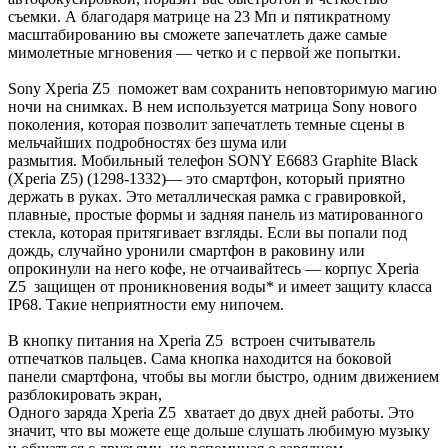
съемки. А благодаря матрице на 23 Мп и пятикратному
масштабированию вы сможете запечатлеть даже самые
мимолетные мгновения — четко и с первой же попытки.
Sony Xperia Z5 поможет вам сохранить неповторимую магию
ночи на снимках. В нем используется матрица Sony нового
поколения, которая позволит запечатлеть темные сцены в
мельчайших подробностях без шума или
размытия. Мобильный телефон SONY E6683 Graphite Black
(Xperia Z5) (1298-1332)— это смартфон, который приятно
держать в руках. Это металлическая рамка с гравировкой,
плавные, простые формы и задняя панель из матированного
стекла, которая притягивает взгляды. Если вы попали под
дождь, случайно уронили смартфон в раковину или
опрокинули на него кофе, не отчаивайтесь — корпус Xperia
Z5 защищен от проникновения воды* и имеет защиту класса
IP68. Такие неприятности ему нипочем.
В кнопку питания на Xperia Z5 встроен считыватель
отпечатков пальцев. Сама кнопка находится на боковой
панели смартфона, чтобы вы могли быстро, одним движением
разблокировать экран,
Одного заряда Xperia Z5 хватает до двух дней работы. Это
значит, что вы можете еще дольше слушать любимую музыку