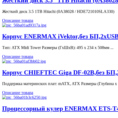
Жесткий диск 3.5" 1TB Hitachi (0A3802
Жесткий диск 3.5 1TB Hitachi (0A38028 / HDE721010SLA330)
Описание товара
Корпус ENERMAX iVektor,без БП,2xUSB
Тип: ATX Midi Tower Размеры (ГхШхВ): 495 x 234 x 508мм ...
Описание товара
Корпус CHIEFTEC Giga DF-02B,без БП,
Поддержка материнских плат: mATX, ATX Размеры (Глубина x .
Описание товара
Процессорный кулер ENERMAX ETS-T40