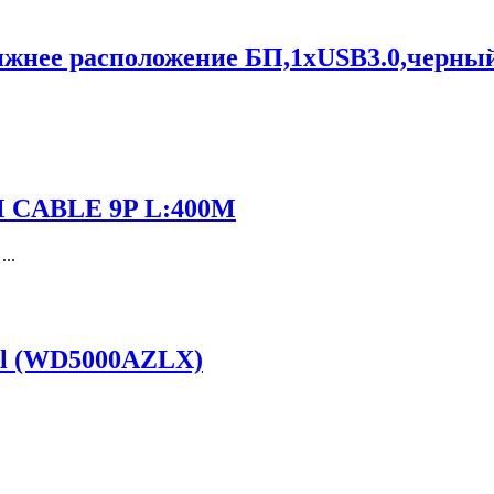
нижнее расположение БП,1xUSB3.0,черны
M CABLE 9P L:400M
..
tal (WD5000AZLX)