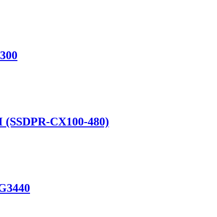
6300
 (SSDPR-CX100-480)
6G3440