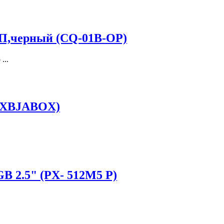
БП,черный (CQ-01B-OP)
...
KXBJABOX)
GB 2.5" (PX- 512M5 P)