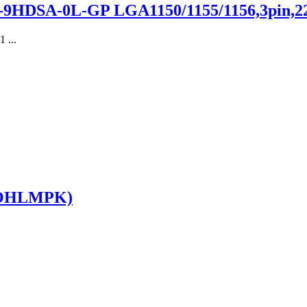
-9HDSA-0L-GP LGA1150/1155/1156,3pin,2
 ...
WOHLMPK)