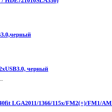
8 / HDE721010SLA330)
3.0,черный
2xUSB3.0, черный
..
fit LGA2011/1366/115x/FM2(+)/FM1/AM