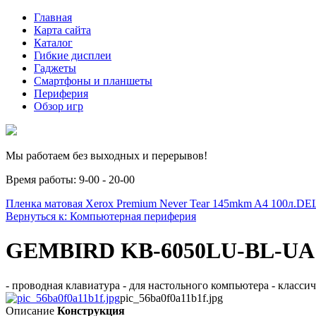
Главная
Карта сайта
Каталог
Гибкие дисплеи
Гаджеты
Смартфоны и планшеты
Периферия
Обзор игр
Мы работаем без выходных и перерывов!
Время работы: 9-00 - 20-00
Пленка матовая Xerox Premium Never Tear 145mkm A4 100л.
DEL
Вернуться к: Компьютерная периферия
GEMBIRD KB-6050LU-BL-UA
- проводная клавиатура - для настольного компьютера - класси
pic_56ba0f0a11b1f.jpg
Описание
Конструкция