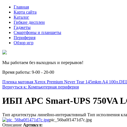
Главная
Карта сайта
Каталог
Гибкие дисплеи
Гаджеты
Смартфоны и планшеты
Периферия
Обзор игр
Мы работаем без выходных и перерывов!
Время работы: 9-00 - 20-00
Пленка матовая Xerox Premium Never Tear 145mkm A4 100л.
DEL
Вернуться к: Компьютерная периферия
ИБП APC Smart-UPS 750VA 
Тип архитектуры линейно-интерактивный Тип исполнения клас
pic_56ba0f1471d7c.jpg
Описание
Артикул: