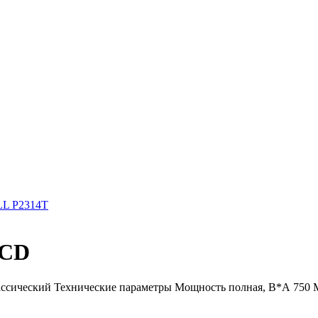
L P2314T
LCD
сический Технические параметры Мощность полная, В*А 750 Мо