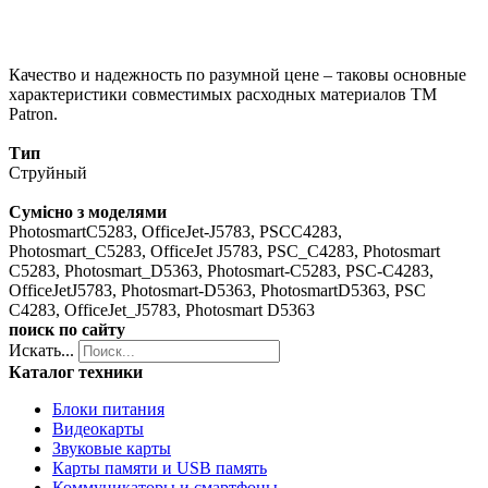
Качество и надежность по разумной цене – таковы основные
характеристики совместимых расходных материалов ТМ
Patron.
Тип
Струйный
Сумісно з моделями
PhotosmartC5283, OfficeJet-J5783, PSCC4283,
Photosmart_C5283, OfficeJet J5783, PSC_C4283, Photosmart
C5283, Photosmart_D5363, Photosmart-C5283, PSC-C4283,
OfficeJetJ5783, Photosmart-D5363, PhotosmartD5363, PSC
C4283, OfficeJet_J5783, Photosmart D5363
поиск по сайту
Искать...
Каталог техники
Блоки питания
Видеокарты
Звуковые карты
Карты памяти и USB память
Коммуникаторы и смартфоны