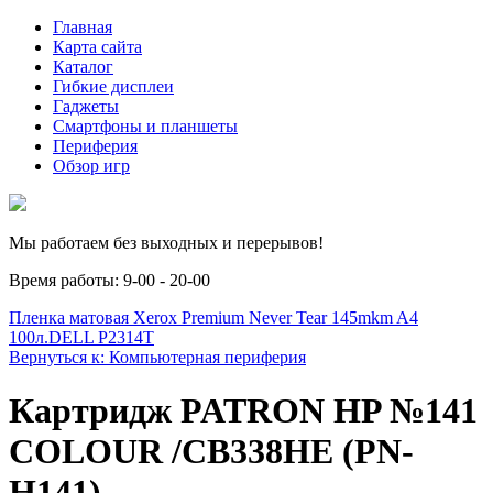
Главная
Карта сайта
Каталог
Гибкие дисплеи
Гаджеты
Смартфоны и планшеты
Периферия
Обзор игр
Мы работаем без выходных и перерывов!
Время работы: 9-00 - 20-00
Пленка матовая Xerox Premium Never Tear 145mkm A4
100л.
DELL P2314T
Вернуться к: Компьютерная периферия
Картридж PATRON HP №141
COLOUR /CB338HE (PN-
H141)