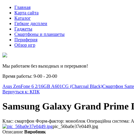
Главная
Карта сайта
Каталог
Гибкие дисплеи
Гаджеты
Смартфоны и планшеты
Периферия
Обзор игр
Мы работаем без выходных и перерывов!
Время работы: 9-00 - 20-00
Asus ZenFone 6 2/16GB A601CG (Charcoal Black)
Смартфон Sams
Вернуться к: КПК
Samsung Galaxy Grand Prime 
Клас: смартфон Форм-фактор: моноблок Операційна система: An
pic_56ba0e37e0449.jpg
Описание
Виробник