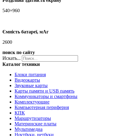
Роздільна здатність екрану
540×960
Ємність батареї, мАг
2600
поиск по сайту
Искать...
Каталог техники
Блоки питания
Видеокарты
Звуковые карты
Карты памяти и USB память
Коммуникаторы и смартфоны
Комплектующие
Компьютерная периферия
КПК
Маршрутизаторы
Материнские платы
Мультимедиа
Ноутбуки, нетбуки