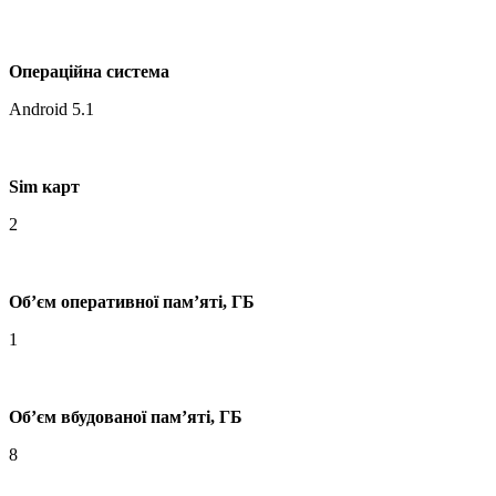
Операційна система
Android 5.1
Sim карт
2
Об’єм оперативної пам’яті, ГБ
1
Об’єм вбудованої пам’яті, ГБ
8