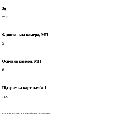
3g
так
Фронтальна камера, МП
5
Основна камера, МП
8
Підтримка карт пам'яті
так