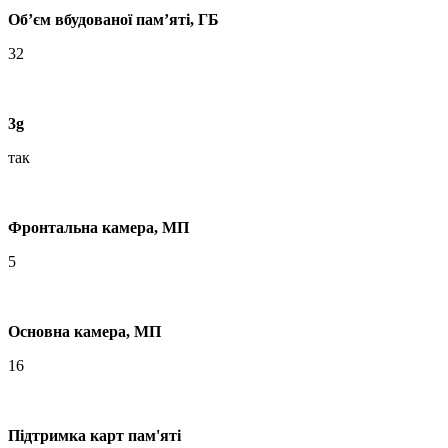
Об’єм вбудованої пам’яті, ГБ
32
3g
так
Фронтальна камера, МП
5
Основна камера, МП
16
Підтримка карт пам'яті