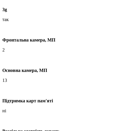
3g
так
Фронтальна камера, МП
2
Основна камера, МП
13
Підтримка карт пам'яті
ні