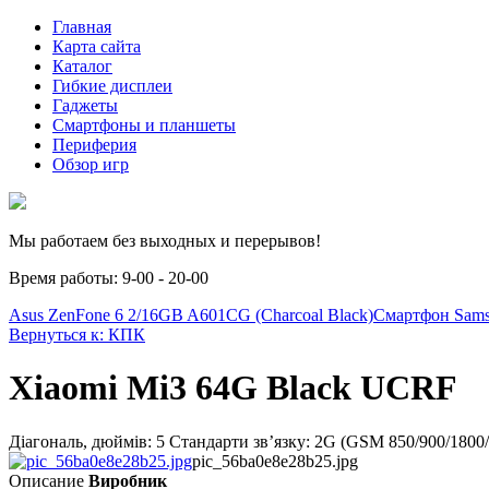
Главная
Карта сайта
Каталог
Гибкие дисплеи
Гаджеты
Смартфоны и планшеты
Периферия
Обзор игр
Мы работаем без выходных и перерывов!
Время работы: 9-00 - 20-00
Asus ZenFone 6 2/16GB A601CG (Charcoal Black)
Смартфон Sams
Вернуться к: КПК
Xiaomi Mi3 64G Black UCRF
Діагональ, дюймів: 5 Стандарти зв’язку: 2G (GSM 850/900/18
pic_56ba0e8e28b25.jpg
Описание
Виробник