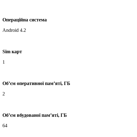
Операційна система
Android 4.2
Sim карт
1
Об’єм оперативної пам’яті, ГБ
2
Об’єм вбудованої пам’яті, ГБ
64