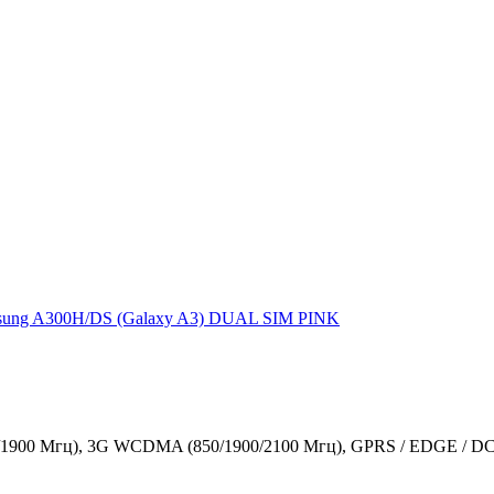
ung A300H/DS (Galaxy A3) DUAL SIM PINK
00/1900 Мгц), 3G WCDMA (850/1900/2100 Мгц), GPRS / EDGE / DC