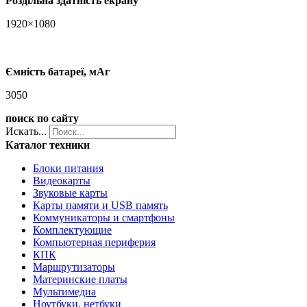
Роздільна здатність екрану
1920×1080
Ємність батареї, мАг
3050
поиск по сайту
Искать...
Каталог техники
Блоки питания
Видеокарты
Звуковые карты
Карты памяти и USB память
Коммуникаторы и смартфоны
Комплектующие
Компьютерная периферия
КПК
Маршрутизаторы
Материнские платы
Мультимедиа
Ноутбуки, нетбуки