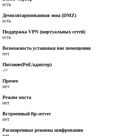
есть
Демилитаризованная зона (DMZ)
есть
Поддержка VPN (виртуальных сетей)
есть
Возможность установки вне помещения
нет
Питание(PoE/адаптер)
-/+
Прочее
нет
Режим моста
нет
Встроенный ftp-server
нет
Расширенные режимы шифрования
нет