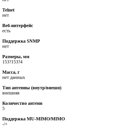
Telnet
нет
Веб-интерфейс
есть
Поддержка SNMP
нет
Размеры, мм
153?153?4
Масса, г
нет данныx
Тип антенны (внутр/внешн)
внешняя
Количество антенн
5
Поддержка MU-MIMO/MIMO
-/+