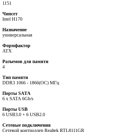
1151
Чипсет
Intel H170
Назначение
универсальная
Формфактор
ATX
Разъемов для памяти
4
Тип памяти
DDR3 1066 - 1866(OC) МГц
Порты SATA
6 x SATA 6Gb/s
Порты USB
6 USB3.0 + 6 USB2.0
Сетевые подключения
Сетевой контроллер Realtek RTL8111GR