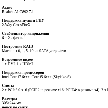
Аудио
Realtek ALC892 7.1
Поддержка мульти-ГПУ
2-Way CrossFireX
Стабилизатор напряжения
6 + 2 - фазный
Построение RAID
Массивы 0, 1, 5, 10 из SATA устройств
Встроенное видео
1 x DVI, 1 x HDMI
Поддержка процессоров
Intel Core i7 6xxx, Core i5 6xxx (Skylake-S)
Слоты
2 x PCIe3.0 x16 (PCIE2: в режиме x16; PCIE4: в режиме x4). 3 x 
Размеры
305х244 мм
поиск по сайту