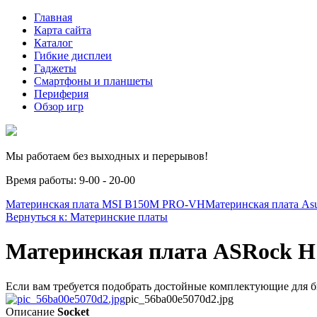
Главная
Карта сайта
Каталог
Гибкие дисплеи
Гаджеты
Смартфоны и планшеты
Периферия
Обзор игр
Мы работаем без выходных и перерывов!
Время работы: 9-00 - 20-00
Материнская плата MSI B150M PRO-VH
Материнская плата Asu
Вернуться к: Материнские платы
Материнская плата ASRock H
Если вам требуется подобрать достойные комплектующие для бю
pic_56ba00e5070d2.jpg
Описание
Socket