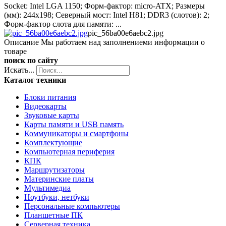
Socket: Intel LGA 1150; Форм-фактор: micro-ATX; Размеры
(мм): 244х198; Северный мост: Intel H81; DDR3 (слотов): 2;
Форм-фактор слота для памяти: ...
pic_56ba00e6aebc2.jpg
Описание
Мы работаем над заполнениеми информации о
товаре
поиск по сайту
Искать...
Каталог техники
Блоки питания
Видеокарты
Звуковые карты
Карты памяти и USB память
Коммуникаторы и смартфоны
Комплектующие
Компьютерная периферия
КПК
Маршрутизаторы
Материнские платы
Мультимедиа
Ноутбуки, нетбуки
Персональные компьютеры
Планшетные ПК
Серверная техника