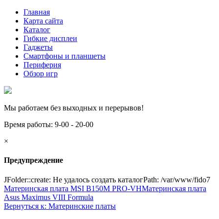
Главная
Карта сайта
Каталог
Гибкие дисплеи
Гаджеты
Смартфоны и планшеты
Периферия
Обзор игр
Мы работаем без выходных и перерывов!
Время работы: 9-00 - 20-00
×
Предупреждение
JFolder::create: Не удалось создать каталогPath: /var/www/fido7
Материнская плата MSI B150M PRO-VH
Материнская плата
Asus Maximus VIII Formula
Вернуться к: Материнские платы