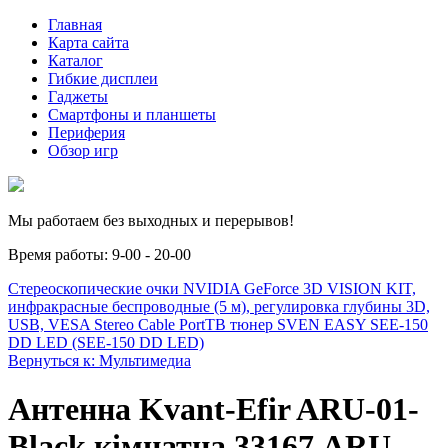
Главная
Карта сайта
Каталог
Гибкие дисплеи
Гаджеты
Смартфоны и планшеты
Периферия
Обзор игр
Мы работаем без выходных и перерывов!
Время работы: 9-00 - 20-00
Стереоскопические очки NVIDIA GeForce 3D VISION KIT,
инфракрасные беспроводные (5 м), регулировка глубины 3D,
USB, VESA Stereo Cable Port
ТВ тюнер SVEN EASY SEE-150
DD LED (SEE-150 DD LED)
Вернуться к: Мультимедиа
Антенна Kvant-Efir ARU-01-
Black кімнатна 33167 ARU-