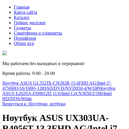
Главная
Карта сайта
Каталог
Гибкие дисплеи
Гаджеты
Смартфоны и планшеты
Периферия
Обзор игр
Мы работаем без выходных и перерывов!
Время работы: 9-00 - 20-00
Ноутбук ASUS GL552JX-CN282R 15.6FHD AG/Intel i7-
4750HQ/16/1000+128SSD/DVD/NVD950-4/W10P
Ноутбук
ASUS E202SA-FD0012D 11.6/Intel Cel N3050/2/500/Intel
HD/DOS/White
Вернуться к: Ноутбуки, нетбуки
Ноутбук ASUS UX303UA-
R4056T 13.3FHD AG/Intel i7-