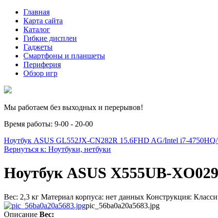
Главная
Карта сайта
Каталог
Гибкие дисплеи
Гаджеты
Смартфоны и планшеты
Периферия
Обзор игр
Мы работаем без выходных и перерывов!
Время работы: 9-00 - 20-00
Ноутбук ASUS GL552JX-CN282R 15.6FHD AG/Intel i7-4750H
Вернуться к: Ноутбуки, нетбуки
Ноутбук ASUS X555UB-XO02
Вес: 2,3 кг Материал корпуса: нет данных Конструкция: Класс
pic_56ba0a20a5683.jpg
Описание
Вес: