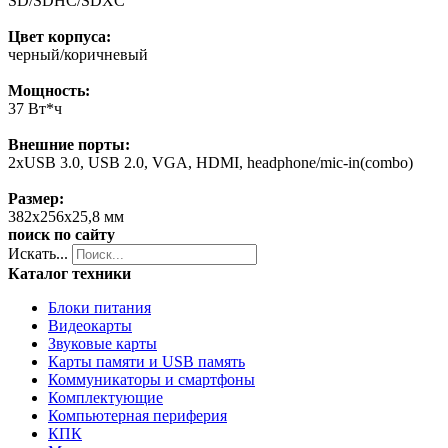
SD/SDHC/SDXC
Цвет корпуса:
черный/коричневый
Мощность:
37 Вт*ч
Внешние порты:
2хUSB 3.0, USB 2.0, VGA, HDMI, headphone/mic-in(combo)
Размер:
382х256х25,8 мм
поиск по сайту
Искать...
Каталог техники
Блоки питания
Видеокарты
Звуковые карты
Карты памяти и USB память
Коммуникаторы и смартфоны
Комплектующие
Компьютерная периферия
КПК