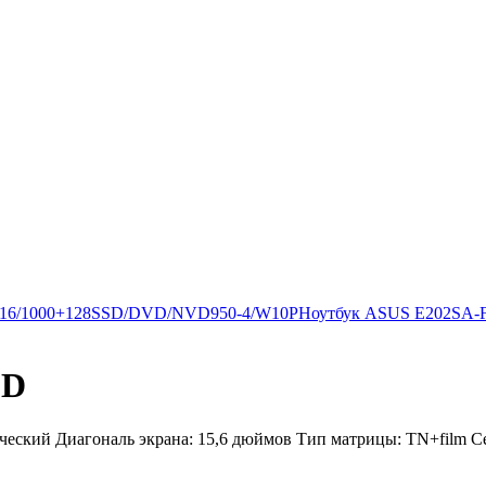
Q/16/1000+128SSD/DVD/NVD950-4/W10P
Ноутбук ASUS E202SA-FD0
9D
ический Диагональ экрана: 15,6 дюймов Тип матрицы: TN+film Се