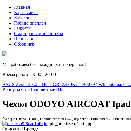
Главная
Карта сайта
Каталог
Гибкие дисплеи
Гаджеты
Смартфоны и планшеты
Периферия
Обзор игр
Мы работаем без выходных и перерывов!
Время работы: 9-00 - 20-00
ASUS ZenPad 8.0 LTE 16GB (Z380KL-1B007A) White
обложка A
Вернуться к: Планшетные ПК
Чехол ODOYO AIRCOAT Ipa
Ультратонкий защитный чехол подчеркнет изящный дизайн план
pic_56b9f8eac1bf0.jpg
Описание
Бренд: