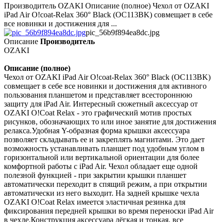
Производитель OZAKI Описание (полное) Чехол от OZAKI
iPad Air O!coat-Relax 360° Black (OC113BK) совмещает в себе
все новинки и достижения для ...
pic_56b9f894ea8dc.jpg
Описание
Производитель
OZAKI
Описание (полное)
Чехол от OZAKI iPad Air O!coat-Relax 360° Black (OC113BK)
совмещает в себе все новинки и достижения для активного
пользования планшетом и представляет всестороннюю
защиту для iPad Air. Интересный сюжетный аксессуар от
OZAKI O!Coat Relax - это графический мотив простых
рисунков, обозначающих то или иное занятие для достижения
релакса.Удобная Y-образная форма крышки аксессуара
позволяет складывать ее и закреплять магнитами. Это дает
возможность устанавливать планшет под удобным углом в
горизонтальной или вертикальной ориентации для более
комфортной работы с iPad Air. Чехол обладает еще одной
полезной функцией - при закрытии крышки планшет
автоматически переходит в спящий режим, а при открытии
автоматически из него выходит. На задней крышке чехла
OZAKI O!Coat Relax имеется эластичная резинка для
фиксирования передней крышки во время переноски iPad Air
в чехле.Конструкция аксессуара лёгкая и тонкая, все