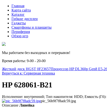
Главная
Карта сайта
Каталог
Гибкие дисплеи
Гаджеты
Смартфоны и планшеты
Периферия
Обзор игр
Мы работаем без выходных и перерывов!
Время работы: 9-00 - 20-00
Жесткий диск HGST 0F23657
Процессор HP DL360p Gen8 E5-26
Вернуться к: Серверная техника
HP 628061-B21
Исполнение: внутренний; Тип накопителя: HDD; Емкость (Гб): 3
pic_56b9f7f8adc59.jpg
Описание
Линейка