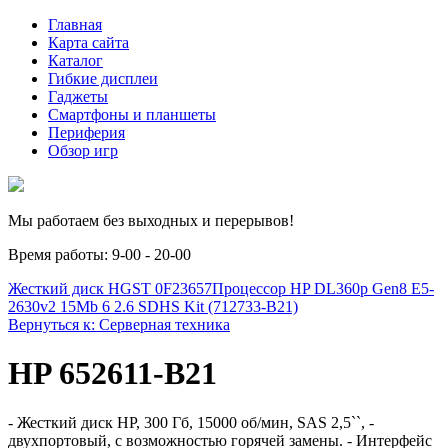
Главная
Карта сайта
Каталог
Гибкие дисплеи
Гаджеты
Смартфоны и планшеты
Периферия
Обзор игр
Мы работаем без выходных и перерывов!
Время работы: 9-00 - 20-00
Жесткий диск HGST 0F23657
Процессор HP DL360p Gen8 E5-
2630v2 15Mb 6 2.6 SDHS Kit (712733-B21)
Вернуться к: Серверная техника
HP 652611-B21
- Жесткий диск HP, 300 Гб, 15000 об/мин, SAS 2,5``, -
двухпортовый, с возможностью горячей замены. - Интерфейс