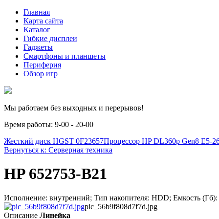
Главная
Карта сайта
Каталог
Гибкие дисплеи
Гаджеты
Смартфоны и планшеты
Периферия
Обзор игр
Мы работаем без выходных и перерывов!
Время работы: 9-00 - 20-00
Жесткий диск HGST 0F23657
Процессор HP DL360p Gen8 E5-26
Вернуться к: Серверная техника
HP 652753-B21
Исполнение: внутренний; Тип накопителя: HDD; Емкость (Гб): 1
pic_56b9f808d7f7d.jpg
Описание
Линейка