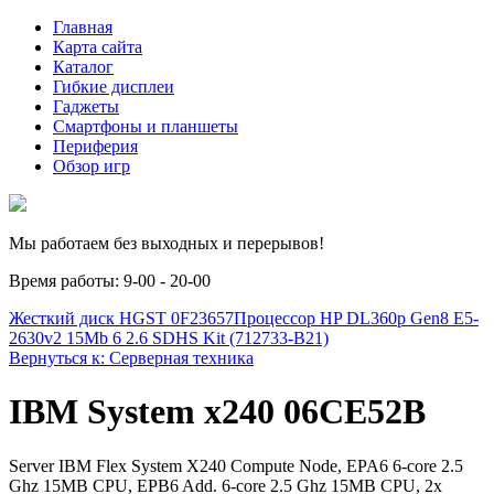
Главная
Карта сайта
Каталог
Гибкие дисплеи
Гаджеты
Смартфоны и планшеты
Периферия
Обзор игр
Мы работаем без выходных и перерывов!
Время работы: 9-00 - 20-00
Жесткий диск HGST 0F23657
Процессор HP DL360p Gen8 E5-
2630v2 15Mb 6 2.6 SDHS Kit (712733-B21)
Вернуться к: Серверная техника
IBM System x240 06CE52B
Server IBM Flex System X240 Compute Node, EPA6 6-core 2.5
Ghz 15MB CPU, EPB6 Add. 6-core 2.5 Ghz 15MB CPU, 2x