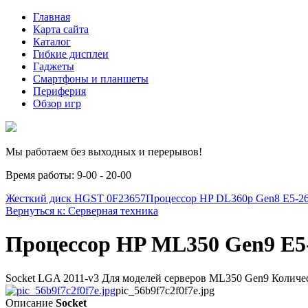
Главная
Карта сайта
Каталог
Гибкие дисплеи
Гаджеты
Смартфоны и планшеты
Периферия
Обзор игр
Мы работаем без выходных и перерывов!
Время работы: 9-00 - 20-00
Жесткий диск HGST 0F23657
Процессор HP DL360p Gen8 E5-26
Вернуться к: Серверная техника
Процессор HP ML350 Gen9 E5-
Socket LGA 2011-v3 Для моделей серверов ML350 Gen9 Количест
pic_56b9f7c2f0f7e.jpg
Описание
Socket