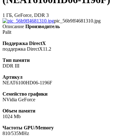
1 ГБ, GeForce, DDR 3
pic_56b9ff4681310.jpg
Описание
Производитель
Palit
Поддержка DirectX
поддержка DirectX11.2
Тип памяти
DDR III
Артикул
NEAT6100HD06-1196F
Семейство графики
NVidia GeForce
Объем памяти
1024 Mb
Частоты GPU/Memory
810/535MHz