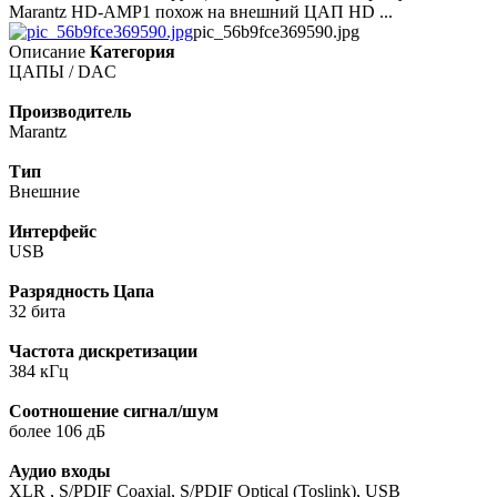
Marantz HD-AMP1 похож на внешний ЦАП HD ...
pic_56b9fce369590.jpg
Описание
Категория
ЦАПЫ / DAC
Производитель
Marantz
Тип
Внешние
Интерфейс
USB
Разрядность Цапа
32 бита
Частота дискретизации
384 кГц
Соотношение сигнал/шум
более 106 дБ
Аудио входы
XLR , S/PDIF Coaxial, S/PDIF Optical (Toslink), USB