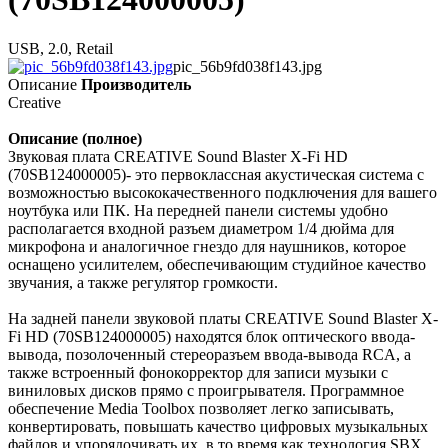
USB, 2.0, Retail
pic_56b9fd038f143.jpg
Описание
Производитель
Creative
Описание (полное)
Звуковая плата CREATIVE Sound Blaster X-Fi HD
(70SB124000005)- это первоклассная акустическая система с
возможностью высококачественного подключения для вашего
ноутбука или ПК. На передней панели системы удобно
располагается входной разъем диаметром 1/4 дюйма для
микрофона и аналогичное гнездо для наушников, которое
оснащено усилителем, обеспечивающим студийное качество
звучания, а также регулятор громкости.
На задней панели звуковой платы CREATIVE Sound Blaster X-
Fi HD (70SB124000005) находятся блок оптического ввода-
вывода, позолоченный стереоразъем ввода-вывода RCA, а
также встроенный фонокорректор для записи музыки с
виниловых дисков прямо с проигрывателя. Программное
обеспечение Media Toolbox позволяет легко записывать,
конвертировать, повышать качество цифровых музыкальных
файлов и упорядочивать их, в то время как технология SBX